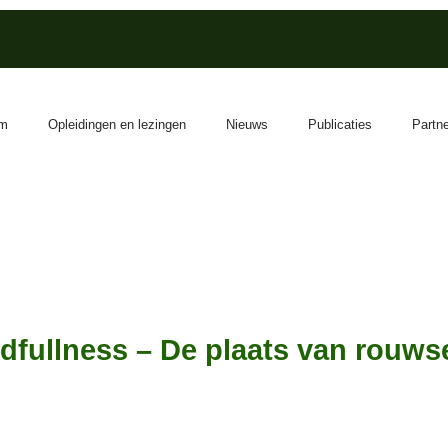
m
Opleidingen en lezingen
Nieuws
Publicaties
Partn
fullness – De plaats van rouwse