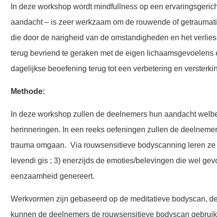
In deze workshop wordt mindfullness op een ervaringsgerich
aandacht – is zeer werkzaam om de rouwende of getraumatise
die door de narigheid van de omstandigheden en het verlies 
terug bevriend te geraken met de eigen lichaamsgevoelens e
dagelijkse beoefening terug tot een verbetering en versterki
Methode
:
In deze workshop zullen de deelnemers hun aandacht welbewu
herinneringen. In een reeks oefeningen zullen de deelnemers
trauma omgaan. Via rouwsensitieve bodyscanning leren ze kij
levendi gis ; 3) enerzijds de emoties/belevingen die wel g
eenzaamheid genereert.
Werkvormen zijn gebaseerd op de meditatieve bodyscan, de 
kunnen de deelnemers de rouwsensitieve bodyscan gebruiken