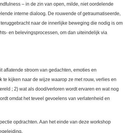
dfulness – in de zin van open, milde, niet oordelende
elende interne dialoog. De rouwende of getraumatiseerde,
 teruggebracht naar de innerlijke beweging die nodig is om
ts- en belevingsprocessen, om dan uiteindelijk via
it aflatende stroom van gedachten, emoties en
 te kijken naar de wijze waarop ze met rouw, verlies en
reld ; 2) wat als dood/verloren wordt ervaren en wat nog
wordt omdat het teveel gevoelens van verlatenheid en
spectie opdrachten. Aan het einde van deze workshop
egeleiding.