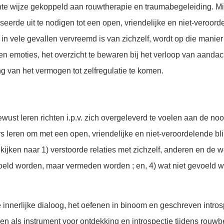
te wijze gekoppeld aan rouwtherapie en traumabegeleiding. Min
erde uit te nodigen tot een open, vriendelijke en niet-veroord
in vele gevallen vervreemd is van zichzelf, wordt op die manier
n emoties, het overzicht te bewaren bij het verloop van aandach
ng van het vermogen tot zelfregulatie te komen.
st leren richten i.p.v. zich overgeleverd te voelen aan de noo
 leren om met een open, vriendelijke en niet-veroordelende blik
ken naar 1) verstoorde relaties met zichzelf, anderen en de we
evoeld worden, maar vermeden worden ; en, 4) wat niet gevoeld 
innerlijke dialoog, het oefenen in binoom en geschreven intro
 als instrument voor ontdekking en introspectie tijdens rouwb