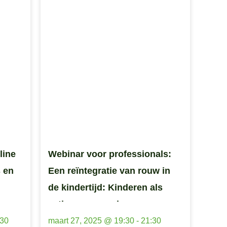
line
Webinar voor professionals:
 en
Een reïntegratie van rouw in
de kindertijd: Kinderen als
actieve wezens in een
transactioneel proces
:30
maart 27, 2025 @ 19:30
-
21:30