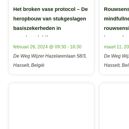
Het broken vase protocol – De
Rouwsensi
heropbouw van stukgeslagen
mindfulln
basiszekerheden in
rouwsensi
rouwbegeleiding
in rouwbe
februari 26, 2024 @ 09:30
-
16:30
maart 11, 2
De Weg Wijzer
Hazelarenlaan 58/3,
De Weg Wij
Hasselt, België
Hasselt, Bel