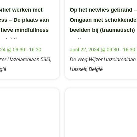
tief werken met
Op het netvlies gebrand –
ess – De plaats van
Omgaan met schokkende
tieve mindfullness
beelden bij (traumatisch)
geleiding
verlies
024 @ 09:30
-
16:30
april 22, 2024 @ 09:30
-
16:30
zer
Hazelarenlaan 58/3,
De Weg Wijzer
Hazelarenlaan 
gië
Hasselt, België