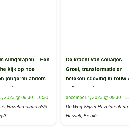
s slingerapen – Een
De kracht van collages –
he kijk op hoe
Groei, transformatie en
en jongeren anders
betekenisgeving in rouw 
an volwassenen
collagewerk
3, 2023 @ 09:30
-
16:30
december 4, 2023 @ 09:30
-
1
zer
Hazelarenlaan 58/3,
De Weg Wijzer
Hazelarenlaan 
gië
Hasselt, België