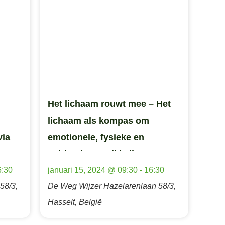
Het lichaam rouwt mee – Het
lichaam als kompas om
via
emotionele, fysieke en
spirituele ontwikkeling te
ondersteunen
6:30
januari 15, 2024 @ 09:30
-
16:30
58/3,
De Weg Wijzer
Hazelarenlaan 58/3,
Hasselt, België