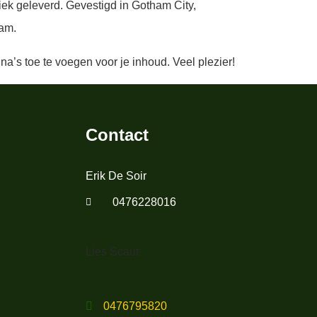
ek geleverd. Gevestigd in Gotham City,
ham.
’s toe te voegen voor je inhoud. Veel plezier!
Contact
Erik De Soir
0476228016
Lies Scaut
0476795820