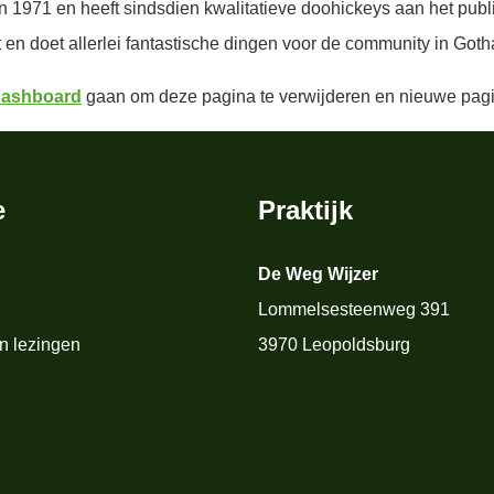
1971 en heeft sindsdien kwalitatieve doohickeys aan het publi
en doet allerlei fantastische dingen voor de community in Got
dashboard
gaan om deze pagina te verwijderen en nieuwe pagina
e
Praktijk
De Weg Wijzer
Lommelsesteenweg 391
n lezingen
3970 Leopoldsburg