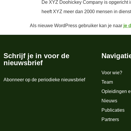
De XYZ Doohickey Company is opgericht in 
heeft XYZ meer dan 2000 mensen in dienst 
Als nieuwe WordPress gebruiker kan je naar
je 
Schrijf je in voor de
Navigati
nieuwsbrief
Voor wie?
Abonneer op de periodieke nieuwsbrief
Team
Opleidingen e
Nieuws
Publicaties
Partners