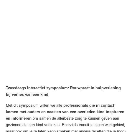
Tweedaags interactief symposium: Rouwpraat in hulpverlening
bij verlies van een kind
Met dit symposium willen we alle
professionals die in contact
komen met ouders en naasten van een overleden kind inspireren
en informeren
om samen de allerbeste zorg te kunnen geven aan
gezinnen die een kind verliezen. Enerzijds vanuit je eigen werkgebied,
maar ook om je te laten kennismaken met andere facetten die je (nog)